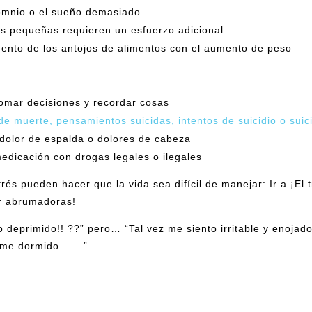
nsomnio o el sueño demasiado
eas pequeñas requieren un esfuerzo adicional
mento de los antojos de alimentos con el aumento de peso
tomar decisiones y recordar cosas
e muerte, pensamientos suicidas, intentos de suicidio o suic
 dolor de espalda o dolores de cabeza
dicación con drogas legales o ilegales
trés pueden hacer que la vida sea difícil de manejar: Ir a ¡El t
er abrumadoras!
deprimido!! ??” pero… “Tal vez me siento irritable y enoja
arme dormido…….”