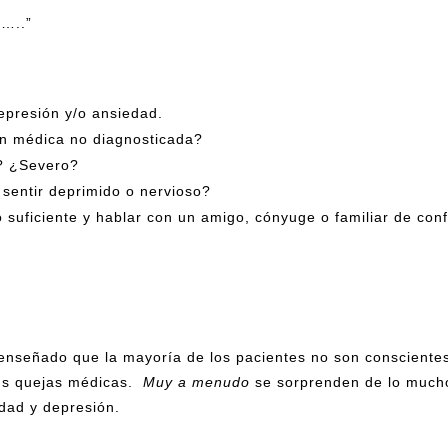
…..”
epresión y/o ansiedad.
n médica no diagnosticada?
? ¿Severo?
sentir deprimido o nervioso?
lo suficiente y hablar con un amigo, cónyuge o familiar de co
 enseñado que la mayoría de los pacientes no son consciente
us quejas médicas.
Muy a menudo
se sorprenden de lo muc
dad y depresión.