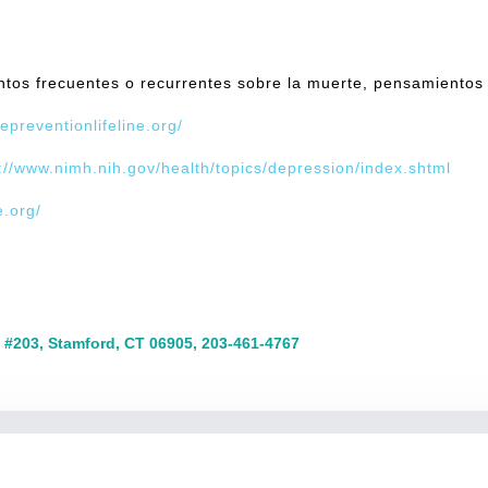
tos frecuentes o recurrentes sobre la muerte, pensamientos su
depreventionlifeline.org/
ps://www.nimh.nih.gov/health/topics/depression/index.shtml
e.org/
 #203, Stamford, CT 06905, 203-461-4767