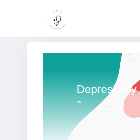
Depresion y
by