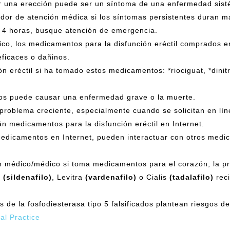
er una erección puede ser un síntoma de una enfermedad sisté
edor de atención médica si los síntomas persistentes duran 
e 4 horas, busque atención de emergencia.
ico, los medicamentos para la disfunción eréctil comprados 
ficaces o dañinos.
n eréctil si ha tomado estos medicamentos: *riociguat, *dinit
os puede causar una enfermedad grave o la muerte.
problema creciente, especialmente cuando se solicitan en lí
 medicamentos para la disfunción eréctil en Internet.
medicamentos en Internet, pueden interactuar con otros med
dico/médico si toma medicamentos para el corazón, la presi
a
(sildenafilo)
, Levitra
(vardenafilo)
o Cialis
(tadalafilo)
reci
 de la fosfodiesterasa tipo 5 falsificados plantean riesgos de
cal Practice