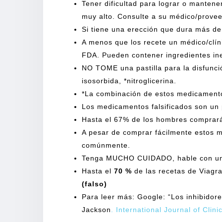
Tener dificultad para lograr o manten
muy alto. Consulte a su médico/prove
Si tiene una erección que dura más d
A menos que los recete un médico/clín
FDA. Pueden contener ingredientes ine
NO TOME una pastilla para la disfunció
isosorbida, *nitroglicerina.
*La combinación de estos medicament
Los medicamentos falsificados son un 
Hasta el 67% de los hombres comprarán
A pesar de comprar fácilmente estos 
comúnmente.
Tenga MUCHO CUIDADO, hable con un mé
Hasta el
70 %
de las recetas de Viagr
(falso)
Para leer más: Google: “Los inhibidores
Jackson
. International Journal of Clini