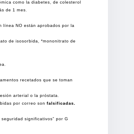
mica como la diabetes, de colesterol
más de 1 mes.
en línea NO están aprobados por la
rato de isosorbida, *mononitrato de
nea.
icamentos recetados que se toman
ón arterial o la próstata.
bidas por correo son
falsificadas.
 seguridad significativos” por G