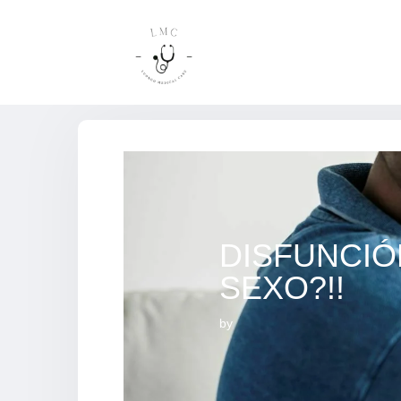
DISFUNCI
SEXO?!!
by