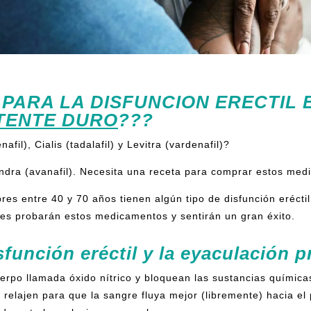
ARA LA DISFUNCION ERECTIL 
TENTE DURO
???
afil), Cialis (tadalafil) y Levitra (vardenafil)?
dra (avanafil). Necesita una receta para comprar estos me
es entre 40 y 70 años tienen algún tipo de disfunción eréct
res probarán estos medicamentos y sentirán un gran éxito.
sfunción eréctil y la eyaculación 
erpo llamada óxido nítrico y bloquean las sustancias químic
 relajen para que la sangre fluya mejor (libremente) hacia el